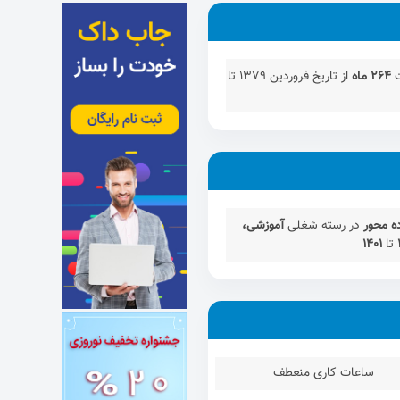
ت
264 ماه
از تاریخ فروردین 1379 تا
ه محور
در رسته شغلی
آموزشی،
تا
1401
ساعات کاری منعطف