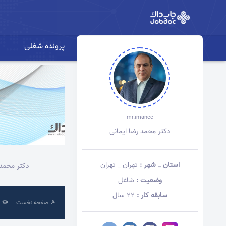
پرونده شغلی
mr.imanee
دکتر محمد رضا ایمانی
استان _ شهر :
تهران _ تهران
دکتر محمد 
وضعیت :
شاغل
سابقه کار :
22 سال
صفحه نخست
پ