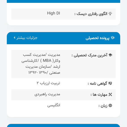
High DI
الگوی رفتاری دیسک :
جزئیات بیشتر
پرونده تحصیلی
مدیریت /مدیریت کسب
آخرین مدرک تحصیلی :
وکار( MBA ) /کارشناسی
ارشد /سازمان مدیریت
صنعتی /1390 -1392
تربیت ارزیاب 2
گواهی نامه :
مدیریت راهبردی
مهارت ها :
انگلیسی
زبان :