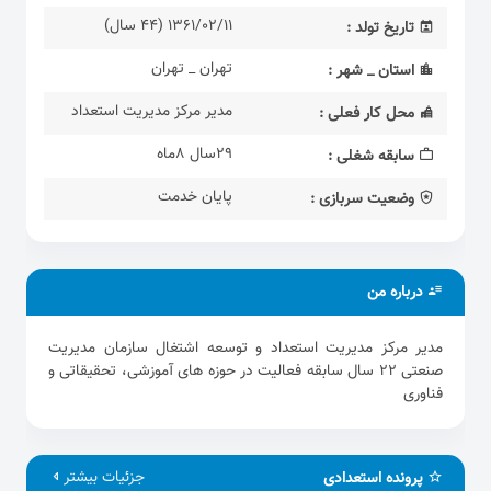
l
1361/02/11 (44 سال)
تاریخ تولد :
s
c
تهران _ تهران
استان _ شهر :
r
e
مدیر مرکز مدیریت استعداد
محل کار فعلی :
e
29سال 8ماه
n
سابقه شغلی :
پایان خدمت
وضعیت سربازی :
درباره من
مدیر مرکز مدیریت استعداد و توسعه اشتغال سازمان مدیریت
صنعتی 22 سال سابقه فعالیت در حوزه های آموزشی، تحقیقاتی و
فناوری
جزئیات بیشتر
پرونده استعدادی