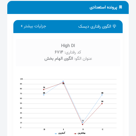
پرونده استعدادی
جزئیات بیشتر
الگوی رفتاری دیسک
High DI
کد رفتاری:
6714
عنوان الگو:
الگوی الهام بخش